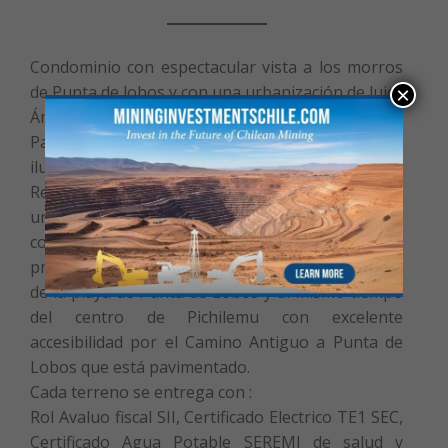
Condominio con espectacular vista a los morros
de Punta de lobos y con una urbanización de lujo.
×
Área deportiva, Torre Mirador a Punta de Lobos,
Paisajismo con plantas y árboles nativos e
iluminación en acceso principal .
Reglamento de arquitectura y construcción para
una integración armónica al entorno del
condominio . Se ubica en un entorno natural
privilegiado en Pichilemu y solo esta a 5 minutos
de la playa de Punta de Lobos y al mismo tiempo
del centro de Pichilemu con excelente
accesibilidad por el Camino Antiguo a Punta de
Lobos que está pavimentado.
Cada terreno se entrega con :
Rol Avaluo fiscal SII, Certificado Electrico TE1 SEC,
Certificado Agua Potable SEREMI de salud y