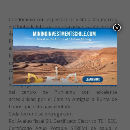
Condominio con espectacular vista a los morros
de Punta de lobos y con una urbanización de lujo.
×
Área deportiva, Torre Mirador a Punta de Lobos,
Paisajismo con plantas y árboles nativos e
iluminación en acceso principal .
Reglamento de arquitectura y construcción para
una integración armónica al entorno del
condominio . Se ubica en un entorno natural
privilegiado en Pichilemu y solo esta a 5 minutos
de la playa de Punta de Lobos y al mismo tiempo
del centro de Pichilemu con excelente
accesibilidad por el Camino Antiguo a Punta de
Lobos que está pavimentado.
Cada terreno se entrega con :
Rol Avaluo fiscal SII, Certificado Electrico TE1 SEC,
Certificado Agua Potable SEREMI de salud y