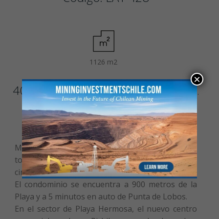
1126 m2
×
4000 UF
Comisión de venta: 2% más IVA.
Magnifico terreno dentro de condominio
totalmente consolidado, con porton de acceso y
circuito cerrado.
El condominio se encuentra a 900 metros de la
Playa y a 5 minutos en auto de Punta de Lobos.
En el sector de Playa Hermosa, el nuevo centro