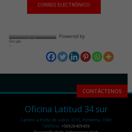
CORREO ELECTRÓNICO
Powered by
Translate
CONTÁCTENOS
Oficina Latitud 34 sur
Camino a Punta de Lobos 3215, Pichilemu, Chile
Teléfono:
+56926409459
.