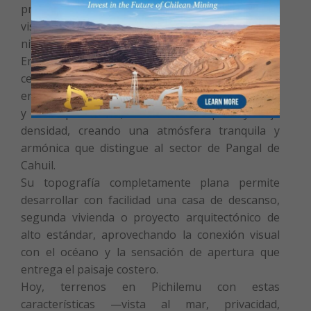
privacidad, entorno natural y una privilegiada
vista al mar dentro de un proyecto de excelente
nivel.
Emplazado en tercera línea dentro de loteo
cerrado con portón eléctrico, el terreno se
encuentra rodeado de una urbanización elegante
y bien planificada, con calles amplias y baja
densidad, creando una atmósfera tranquila y
armónica que distingue al sector de Pangal de
Cahuil.
Su topografía completamente plana permite
desarrollar con facilidad una casa de descanso,
segunda vivienda o proyecto arquitectónico de
alto estándar, aprovechando la conexión visual
con el océano y la sensación de apertura que
entrega el paisaje costero.
Hoy, terrenos en Pichilemu con estas
características —vista al mar, privacidad,