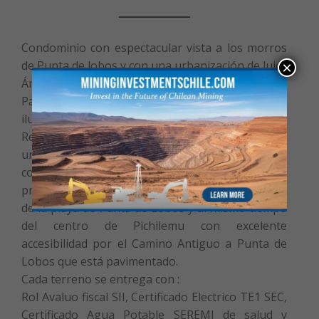
Condominio con espectacular vista a los morros
de Punta de lobos y con una urbanización de lujo.
×
Área deportiva, Torre Mirador a Punta de Lobos,
Paisajismo con plantas y árboles nativos e
iluminación en acceso principal .
Reglamento de arquitectura y construcción para
una integración armónica al entorno del
condominio . Se ubica en un entorno natural
privilegiado en Pichilemu y solo esta a 5 minutos
de la playa de Punta de Lobos y al mismo tiempo
del centro de Pichilemu con excelente
accesibilidad por el Camino Antiguo a Punta de
Lobos que está pavimentado.
Cada terreno se entrega con :
Rol Avaluo fiscal SII, Certificado Electrico TE1 SEC,
Certificado Agua Potable SEREMI de salud y